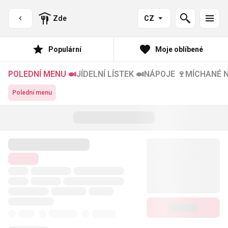
Zde
CZ
Populární
Moje oblíbené
POLEDNÍ MENU 🍛
JÍDELNÍ LÍSTEK 🍛
NÁPOJE 🍷
MÍCHANÉ N
Polední menu