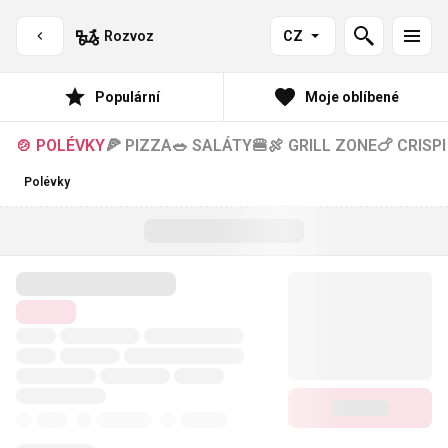
Rozvoz
CZ
Populární
Moje oblíbené
🍲 POLÉVKY
🍕 PIZZA
🥗 SALÁTY
🍔🍖 GRILL ZONE
🍗 CRISPI
Polévky