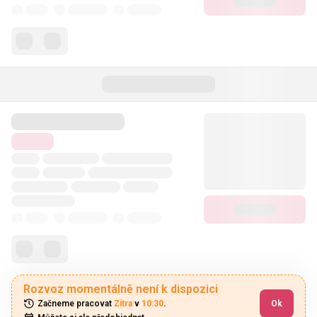
Rozvoz momentálně není k dispozici
Začneme pracovat 
Zítra
 v 
10:30
.
Ok