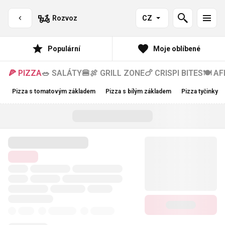
Rozvoz
CZ
Populární
Moje oblíbené
🍕 PIZZA
🥗 SALÁTY
🍔🍖 GRILL ZONE
🍗 CRISPI BITES
🍽️ A
Pizza s tomatovým základem
Pizza s bílým základem
Pizza tyčinky