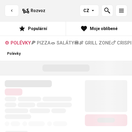
Rozvoz
CZ
Populární
Moje oblíbené
🍲 POLÉVKY
🍕 PIZZA
🥗 SALÁTY
🍔🍖 GRILL ZONE
🍗 CRISPI
Polévky